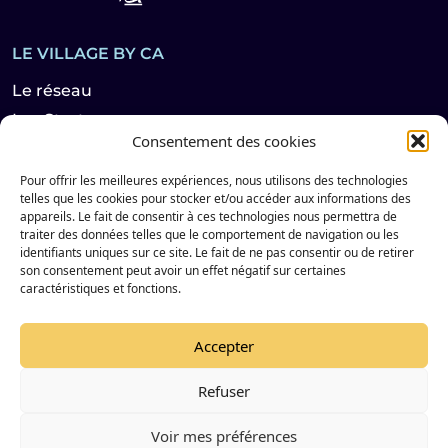
LE VILLAGE BY CA
Le réseau
Les Start-ups
Consentement des cookies
Les partenaires
Pour offrir les meilleures expériences, nous utilisons des technologies
telles que les cookies pour stocker et/ou accéder aux informations des
Les actualités
appareils. Le fait de consentir à ces technologies nous permettra de
traiter des données telles que le comportement de navigation ou les
Les évènements
identifiants uniques sur ce site. Le fait de ne pas consentir ou de retirer
Contact
son consentement peut avoir un effet négatif sur certaines
caractéristiques et fonctions.
Suivez notre actualité sur les réseaux sociaux
Accepter
Refuser
LinkedIn de Le Village By Ca
YouTube de Le Village By Ca
Voir mes préférences