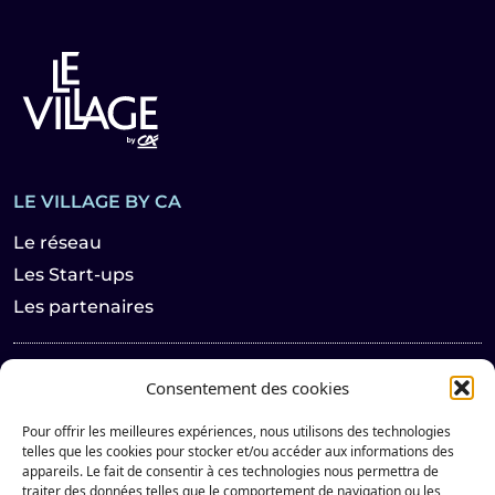
LE VILLAGE BY CA
Le réseau
Les Start-ups
Les partenaires
Les actualités
Consentement des cookies
Les évènements
Pour offrir les meilleures expériences, nous utilisons des technologies
Contact
telles que les cookies pour stocker et/ou accéder aux informations des
appareils. Le fait de consentir à ces technologies nous permettra de
traiter des données telles que le comportement de navigation ou les