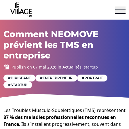
Le Village By Ca
Aller au contenu
Comment NEOMOVE
prévient les TMS en
entreprise
Publish on 07 mai 2026 in
Actualités
,
startup
#DIRIGEANT
#ENTREPRENEUR
#PORTRAIT
#STARTUP
Les Troubles Musculo-Squelettiques (TMS) représentent
87 % des maladies professionnelles reconnues en
France
. Ils s’installent progressivement, souvent dans