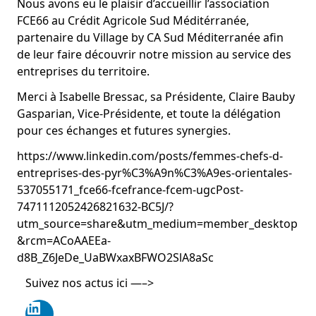
Nous avons eu le plaisir d’accueillir l’association
FCE66 au Crédit Agricole Sud Méditérranée,
partenaire du Village by CA Sud Méditerranée afin
de leur faire découvrir notre mission au service des
entreprises du territoire.
Merci à Isabelle Bressac, sa Présidente, Claire Bauby
Gasparian, Vice-Présidente, et toute la délégation
pour ces échanges et futures synergies.
https://www.linkedin.com/posts/femmes-chefs-d-
entreprises-des-pyr%C3%A9n%C3%A9es-orientales-
537055171_fce66-fcefrance-fcem-ugcPost-
7471112052426821632-BC5J/?
utm_source=share&utm_medium=member_desktop
&rcm=ACoAAEEa-
d8B_Z6JeDe_UaBWxaxBFWO2SlA8aSc
Suivez nos actus ici —–>
LinkedIn