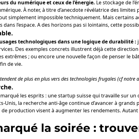
eurs du numérique et ceux de l’énergie.
Le stockage de l’é
rique. À noter, à titre d’anecdote révélatrice des limites 
out simplement impossible techniquement. Mais certains acte
ans l’espace. A des horizons pas si lointains, cette possibili
able.
 usages technologiques dans une logique de durabilité :
j
vices. Des exemples concrets illustrent déjà cette direction
es extrêmes ; ou encore une nouvelle façon de penser le bât
in de vie.
i tendent de plus en plus vers des technologies frugales (
cf notre 
rche.
marqué les esprits : une startup suisse qui travaille sur un
s-Unis, la recherche anti-âge continue d’avancer à grands pas
es de production visent à augmenter les rendements. Autant 
arqué la soirée : trouve