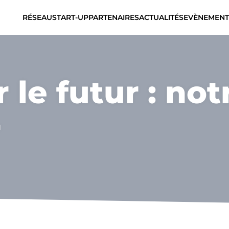
RÉSEAU
START-UP
PARTENAIRES
ACTUALITÉS
EVÈNEMENT
 le futur : not
r