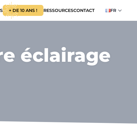
S
+ DE 10 ANS !
RESSOURCES
CONTACT
FR
Français
English
re éclairage