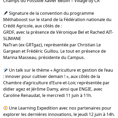
Champs du Possible Xavier Beulin – Village by CA
Signature de la convention du programme
Méthaboost sur le stand de la
Fédération nationale du
Crédit Agricole
, aux côtés de :
GRDF
, avec la présence de
Véronique Bel
et
Rached AIT-
SLIMANE
NaTran (ex GRTgaz)
, représentée par
Christian Le
Gargean
et
Frédéric Guillou
. Le tout en présence de
Marina Masseau
, présidente du Campus.
Un talk sur le thème « Agriculture et gestion de l’eau
: innover pour cultiver demain ! », aux côtés de la
Chambre d’agriculture d’Eure-et-Loir
, représentée par
didier agez
et
Jérôme Damy
, ainsi que
ENGIE
, avec
Caroline Renaudat
, le mercredi 11 juin à 11h.
Une Learning Expedition avec nos partenaires pour
explorer les dernières innovations, le jeudi 12 juin à 14h.