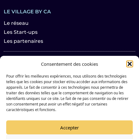
LE VILLAGE BY CA
Le réseau
Les Start-ups
Les partenaires
Les actualités
Consentement des cookies
Les évènements
Pour offrir les meilleures expériences, nous utilisons des technologies
Contact
telles que les cookies pour stocker et/ou accéder aux informations des
appareils. Le fait de consentir à ces technologies nous permettra de
traiter des données telles que le comportement de navigation ou les
Suivez notre actualité sur les réseaux sociaux
identifiants uniques sur ce site. Le fait de ne pas consentir ou de retirer
son consentement peut avoir un effet négatif sur certaines
caractéristiques et fonctions.
LinkedIn de Le Village By Ca
YouTube de Le Village By Ca
Accepter